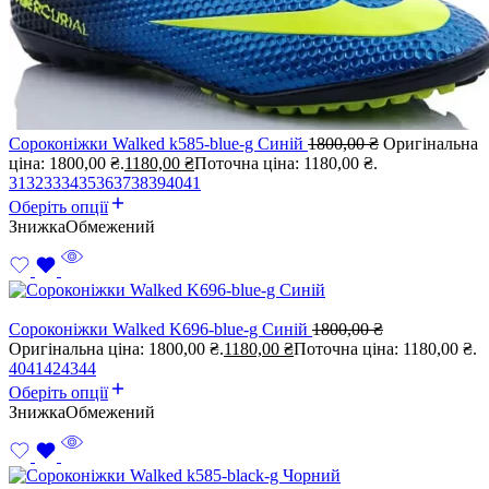
Сороконіжки Walked k585-blue-g Синій
1800,00
₴
Оригінальна
ціна: 1800,00 ₴.
1180,00
₴
Поточна ціна: 1180,00 ₴.
31
32
33
34
35
36
37
38
39
40
41
Оберіть опції
Знижка
Обмежений
Сороконіжки Walked K696-blue-g Синій
1800,00
₴
Оригінальна ціна: 1800,00 ₴.
1180,00
₴
Поточна ціна: 1180,00 ₴.
40
41
42
43
44
Оберіть опції
Знижка
Обмежений