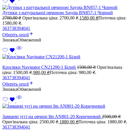
Дутики з натуральної овчиною Sayota BN857-1 Чорний
2700,00
₴
Оригінальна ціна: 2700,00 ₴.
1580,00
₴
Поточна ціна:
1580,00 ₴.
36
37
38
39
40
41
Оберіть опції
Знижка
Обмежений
Кросівки Navigator CN21200-1 Білий
1500,00
₴
Оригінальна
ціна: 1500,00 ₴.
980,00
₴
Поточна ціна: 980,00 ₴.
36
37
38
39
40
41
Оберіть опції
Знижка
Обмежений
Замшеві уггі на овчині Itts AN801-20 Коричневий
2500,00
₴
Оригінальна ціна: 2500,00 ₴.
1880,00
₴
Поточна ціна: 1880,00 ₴.
36
37
38
39
40
41