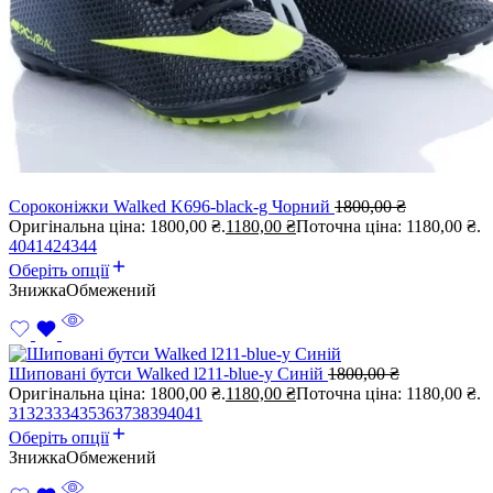
Сороконіжки Walked K696-black-g Чорний
1800,00
₴
Оригінальна ціна: 1800,00 ₴.
1180,00
₴
Поточна ціна: 1180,00 ₴.
40
41
42
43
44
Оберіть опції
Знижка
Обмежений
Шиповані бутси Walked l211-blue-y Синій
1800,00
₴
Оригінальна ціна: 1800,00 ₴.
1180,00
₴
Поточна ціна: 1180,00 ₴.
31
32
33
34
35
36
37
38
39
40
41
Оберіть опції
Знижка
Обмежений