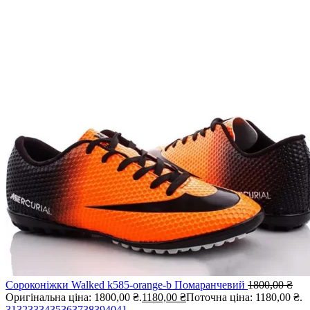
Сороконіжки Walked k585-orange-b Помаранчевий
1800,00
₴
Оригінальна ціна: 1800,00 ₴.
1180,00
₴
Поточна ціна: 1180,00 ₴.
31
32
33
34
35
36
37
38
39
40
41