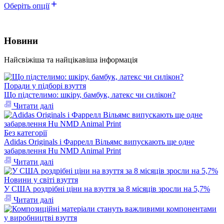
Оберіть опції
Новини
Найсвіжіша та найцікавіша інформація
Поради у підборі взуття
Що підстелимо: шкіру, бамбук, латекс чи силікон?
Читати далі
Без категорії
Adidas Originals і Фаррелл Вільямс випускають ще одне
забарвлення Hu NMD Animal Print
Читати далі
Новини у світі взуття
У США роздрібні ціни на взуття за 8 місяців зросли на 5,7%
Читати далі