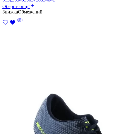
Оберіть опції
Знижка
Обмежений