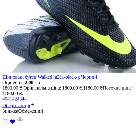
Шиповані бутси Walked m211-black-g Чорний
Оцінено в
2.00
з 5
1800,00
₴
Оригінальна ціна: 1800,00 ₴.
1180,00
₴
Поточна ціна:
1180,00 ₴.
40
41
42
43
44
Оберіть опції
Знижка
Обмежений